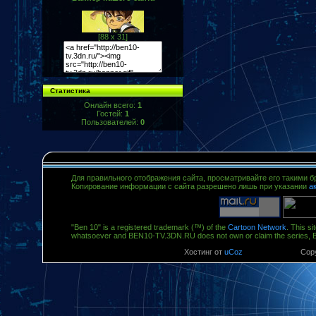
[88 x 31]
Статистика
Онлайн всего:
1
Гостей:
1
Пользователей:
0
Для правильного отображения сайта, просматривайте его такими 
Копирование информации с сайта разрешено лишь при указании
а
"Ben 10" is a registered trademark (™) of the
Cartoon Network
. This si
whatsoever and BEN10-TV.3DN.RU does not own or claim the series, 
Хостинг от
uCoz
Copy