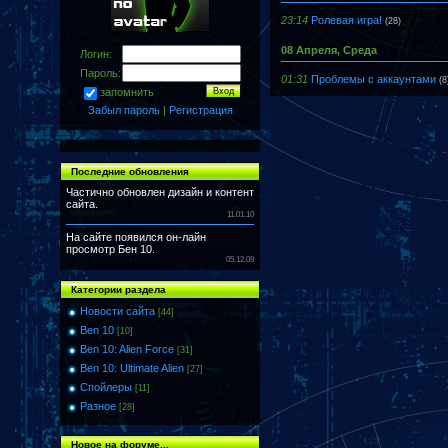
23:14
Ролевая игра!
(28)
08 Апреля, Среда
Логин:
Пароль:
01:31
Проблемы с аккаунтами
(8
запомнить
Забыл пароль
|
Регистрация
Последние обновления
Частично обновлен дизайн и контент
сайта.
11.01.10
На сайте появился он-лайн
просмотр Бен 10.
05.12.09
Категории раздела
Новости сайта
[44]
Ben 10
[10]
Ben 10: Alien Force
[31]
Ben 10: Ultimate Alien
[27]
Спойлеры
[11]
Разное
[28]
Новое на форуме...