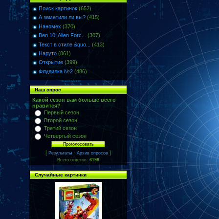
Поиск картинок
(652)
А заметили ли вы?
(415)
Наномех
(370)
Ben 10: Alien Forc...
(307)
Текст в стиле &quo...
(413)
Наруто
(861)
Открытие
(399)
Флудилка №2
(486)
Наш опрос
Какой сезон вам больше всего
нравится?
Первый сезон
Второй сезон
Третий сезон
Четвертый сезон
[
·
]
Результаты
Архив опросов
Всего ответов:
6198
Случайные картинки