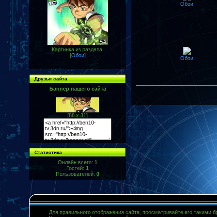
Обои
Картинка из раздела:
[
Обои
]
Обои
Друзья сайта
Баннер нашего сайта
[88 x 31]
Статистика
Онлайн всего:
1
Гостей:
1
Пользователей:
0
Для правильного отображения сайта, просматривайте его такими 