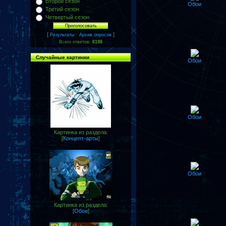
Второй сезон
Обои
Третий сезон
Четвертый сезон
[
·
]
Результаты
Архив опросов
Всего ответов:
6198
Случайные картинки
Обои
Обои
Картинка из раздела:
[
Концепт-арты
]
Обои
Картинка из раздела:
[
Обои
]