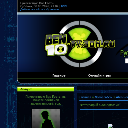
Приветствую Вас
Гость
Суббота, 08.08.2026, 21:02 |
RSS
Добавить сайт в избранное
Главное
Он-лайн игры
Аккаунт
Приветствую Вас
Гость
, вы
Главная
»
Фотоальбом
»
Alien F
можете войти или
зарегистрироваться.
Фотографий в альбоме
:
28