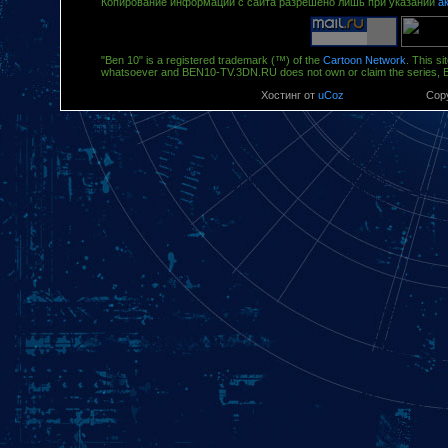
Копирование информации с сайта разрешено лишь при указании
а
"Ben 10" is a registered trademark (™) of the
Cartoon Network
. This si
whatsoever and BEN10-TV.3DN.RU does not own or claim the series, 
Хостинг от
uCoz
Copy