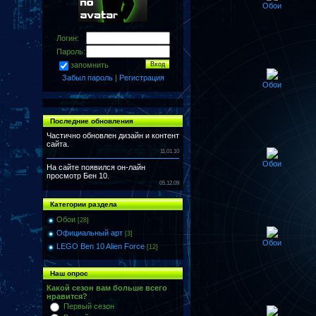
Обои
Логин:
Пароль:
запомнить
Забыл пароль
|
Регистрация
Обои
Последние обновления
Частично обновлен дизайн и контент
сайта.
11.01.10
Обои
На сайте появился он-лайн
просмотр Бен 10.
05.12.09
Категории раздела
Обои
[28]
Официальный арт
[3]
Обои
LEGO Ben 10 Alien Force
[12]
Наш опрос
Какой сезон вам больше всего
нравится?
Первый сезон