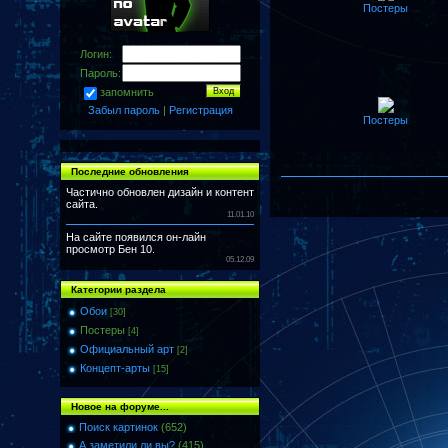
Постеры
Логин:
Пароль:
запомнить
Забыл пароль
|
Регистрация
Постеры
Последние обновления
Частично обновлен дизайн и контент
сайта.
11.01.10
На сайте появился он-лайн
просмотр Бен 10.
05.12.09
Категории раздела
Обои
[30]
Постеры
[4]
Официальный арт
[2]
Концепт-арты
[15]
Новое на форуме...
Поиск картинок
(652)
А заметили ли вы?
(415)