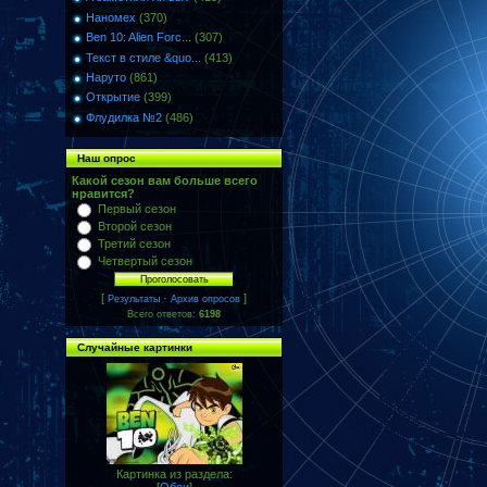
Наномех
(370)
Ben 10: Alien Forc...
(307)
Текст в стиле &quo...
(413)
Наруто
(861)
Открытие
(399)
Флудилка №2
(486)
Наш опрос
Какой сезон вам больше всего
нравится?
Первый сезон
Второй сезон
Третий сезон
Четвертый сезон
[
·
]
Результаты
Архив опросов
Всего ответов:
6198
Случайные картинки
Картинка из раздела: