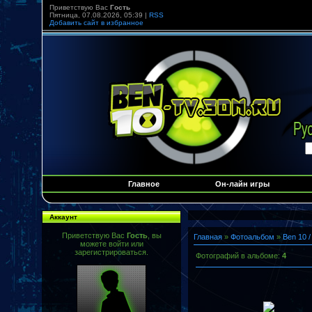
Приветствую Вас
Гость
Пятница, 07.08.2026, 05:39 |
RSS
Добавить сайт в избранное
Главное
Он-лайн игры
Аккаунт
Приветствую Вас
Гость
, вы
Главная
»
Фотоальбом
»
Ben 10 /
можете войти или
зарегистрироваться.
Фотографий в альбоме
:
4