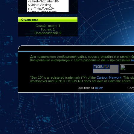
Статистика
Онлайн всего:
1
Гостей:
1
Пользователей:
0
Для правильного отображения сайта, просматривайте его такими 
Копирование информации с сайта разрешено лишь при указании
а
"Ben 10" is a registered trademark (™) of the
Cartoon Network
. This si
whatsoever and BEN10-TV.3DN.RU does not own or claim the series, 
Хостинг от
uCoz
Copy